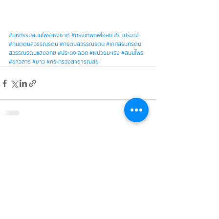
#มหกรรมสมนไพรแหงชาต
#กรงเทพทพโอสถ
#ยาประดง
#กนตตนสวรรณรตน
#กรตนสวรรณรตน
#เกศสรนทรตน
สวรรณรตนแสงอทย
#ประดงเลอด
#ผปวยมะเรง
#สมนไพร
#ขาวสาร
#ขาว
#กระทรวงสาธารณสข
บทความ
หน้าหลัก
เกี่ยวกับเรา
ข่าวสาร
ผลิตภัณฑ์
ความเป็นมา
สาระน่ารู้
เรื่องเล่าจากผู้ใช้ยา
งานวิจัย
ความรู้เรื่องโรค
ร้านขายยาใกล้บ้าน
มาตรฐานการผลิต
การใช้ยาประดงใน
บริการรับจ้างผลิต
สัตว์
(OEM)
ติดต่อเรา