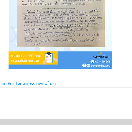
ตานม
#ยาประดง
#กรงเทพทพโอสถ