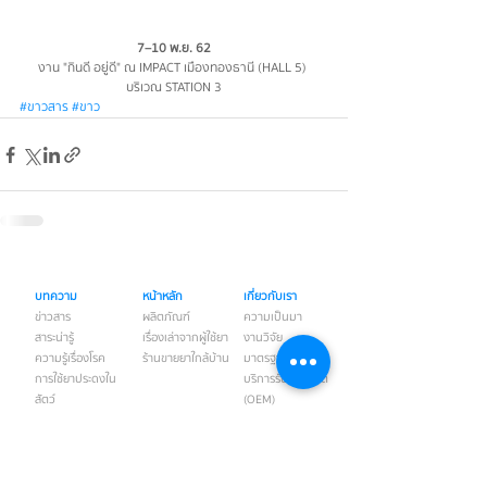
7–10 พ.ย. 62
งาน "กินดี อยู่ดี" ณ IMPACT เมืองทองธานี (HALL 5) 
บริเวณ STATION 3
#ขาวสาร
#ขาว
บทความ
หน้าหลัก
เกี่ยวกับเรา
ข่าวสาร
ผลิตภัณฑ์
ความเป็นมา
สาระน่ารู้
เรื่องเล่าจากผู้ใช้ยา
งานวิจัย
ความรู้เรื่องโรค
ร้านขายยาใกล้บ้าน
มาตรฐานการผลิต
การใช้ยาประดงใน
บริการรับจ้างผลิต
สัตว์
(OEM)
ติดต่อเรา
นโยบายความ
เป็นส่วนตัว