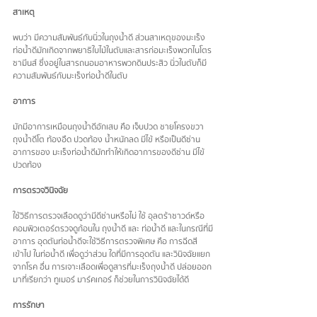
สาเหตุ
พบว่า มีความสัมพันธ์กับนิ่วในถุงน้ำดี ส่วนสาเหตุของมะเร็ง
ท่อน้ำดีมักเกิดจากพยาธิใบไม้ในตับและสารก่อมะเร็งพวกไนโตร
ซามีนส์ ซึ่งอยู่ในสารถนอมอาหารพวกดินประสิว นิ่วในตับก็มี
ความสัมพันธ์กับมะเร็งท่อน้ำดีในตับ
อาการ 
มักมีอาการเหมือนถุงน้ำดีอักเสบ คือ เจ็บปวด ชายโครงขวา 
ถุงน้ำดีโต ท้องอืด ปวดท้อง น้ำหนักลด มีไข้ หรือเป็นดีซ่าน 
อาการของ มะเร็งท่อน้ำดีมักทำให้เกิดอาการของดีซ่าน มีไข้ 
ปวดท้อง
การตรวจวินิจฉัย 
ใช้วิธีการตรวจเลือดดูว่ามีดีซ่านหรือไม่ ใช้ อุลตร้าซาวด์หรือ
คอมพิวเตอร์ตรวจดูก้อนใน ถุงน้ำดี และ ท่อน้ำดี และในกรณีที่มี
อาการ อุดตันท่อน้ำดีจะใช้วิธีการตรวจพิเศษ คือ การฉีดสี
เข้าไป ในท่อน้ำดี เพื่อดูว่าส่วน ใดที่มีการอุดตัน และวินิจฉัยแยก
จากโรค อื่น การเจาะเลือดเพื่อดูสารที่มะเร็งถุงน้ำดี ปล่อยออก
มาที่เรียกว่า ทูเมอร์ มาร์คเกอร์ ก็ช่วยในการวินิจฉัยได้ดี
การรักษา 