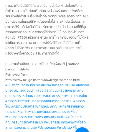
การผ่าตัดเป็นวิธีที่ดีที่สุด มะเร็งถุงน้ำดีจะผ่าตัดโดยตัดถุง
น้ำดี และบางครั้งต้องตัดตับบางส่วนพร้อมต่อมน้ำเหลือง
รอบข้างไปด้วย มะเร็งท่อน้ำดีจะตัดท่อน้ำดีและอวัยวะข้างเคียง
ออกด้วย แต่ในกรณีที่ผ่าตัดออกไม่ได้ การผ่าตัดเพื่อบรรเทา
อาการดีซ่านก็ยังเป็นวิธีการรักษาแบบประคับประคองที่ดีที่สุด 
การลดอาการดีซ่านอาจใช้วิธีใส่ท่อเข้าไปในท่อน้ำดีผ่านทาง
ผิวหนัง (PTBD) หรือการผ่าตัด การให้ยาเคมีบำบัดมักไม่ได้ผล
แต่เป็นการบรรเทาอาการ การใช้รังสีรักษามักใช้ในรายที่
ผ่าตัด ไม่ได้แต่เพื่อบรรเทาอาการและประคับประคองเท่านั้น 
หรือบางครั้งอาจช่วยเสริม การผ่าตัดได้ 
บทความอ้างอิงจาก | สถาบันมะเร็งแห่งชาติ | National 
Cancer Institute
Retrieved from: 
http://www.nci.go.th/th/Knowledge/namdee.html
#มะเรงถงนำดและทอนำด
#มะเรง
#การรกษามะเรง
#เกยวกบ
มะเรง
#มะเรงตอมนำเหลอง
#สถาบนมะเรงแหงชาต
#ศน
ยมะเรงศรราชปยมหาราชการณย
#ศรราชแพง
#ศรราชปยะ
#ศรราช
#โรงพยาบาลศรราชปยมหาราชการณย
#ศรราช
ใหม
#ศรราชปยมหาราชการณย
#คณะแพทยศรราชมหาว
ทยาลยมหดล
#รพศรราชพรเมยม
#หมอศรราช
#โรง
พยาบาลศรราช
#ศรราชหร
#กรมควบคมโรค
#สำนกงาน
คณะกรรมการอาหารและยา
#พนธกรรม
#กรงเทพทพโอสถ
#กระทรวงสาธารณสข
#ประดงเลอด
#ยาประดง
#โรง