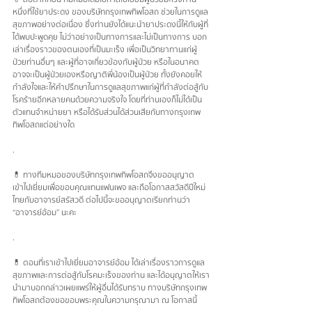
หนึ่งที่ใช้ยาประดง ของบริษัทกรุงเทพทิพโอสถ ช่วยในการดูแล
สุขภาพอย่างต่อเนื่อง ซึ่งท่านยังได้แนะนำยาประดงนี้ให้กับผู้ที่
ได้พบปะพูดคุย ไม่ว่าอย่างเป็นทางการและไม่เป็นทางการ บอก
เล่าเรื่องราวของตนเองที่เป็นมะเร็ง เพื่อเป็นวิทยาทานแก่ผู้
ป่วยท่านอื่นๆ และผู้ที่อาจเกี่ยวข้องกับผู้ป่วย หรือในอนาคต
อาจจะเป็นผู้ป่วยเองหรือญาติพี่น้องเป็นผู้ป่วย ทั้งยังคอยให้
กำลังใจและให้คำปรึกษาในการดูแลสุขภาพแก่ผู้ที่กำลังต่อสู้กับ
โรคร้ายอีกหลายคนด้วยความจริงใจ โดยที่ท่านเองก็ไม่ได้เป็น
ตัวแทนจำหน่ายยา หรือได้รับส่วนได้ส่วนเสียกับทางกรุงเทพ
ทิพโอสถแต่อย่างใด 
.
💊 ทางทีมหมอของบริษัทกรุงเทพทิพโอสถจึงขออนุญาต
เข้าไปเยี่ยมเพื่อขอบคุณแทนแฟนเพจ และถือโอกาสสวัสดีปีใหม่
ไทยกับอาจารย์สรัสวดี ต่อไปนี้จะขออนุญาตเรียกท่านว่า 
“อาจารย์อ้อม” นะคะ
.
💊 ตอนที่เราเข้าไปเยี่ยมอาจารย์อ้อม ได้เล่าเรื่องราวการดูแล
สุขภาพและการต่อสู้กับโรคมะเร็งของท่าน และได้อนุญาตให้เรา
นำมาบอกกล่าวเผยแพร่ให้ผู้อื่นได้รับทราบ ทางบริษัทกรุงเทพ
ทิพโอสถต้องขอขอบพระคุณในความกรุณามา ณ โอกาสนี้