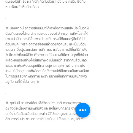
ตนเองได้สำเร็จ ผลที่ได้ก็เกิดกับตัวเราเองไม่ใช่ใครอื่น ซึ่งทีม
หมอฟังแล้วเห็นด้วยที่สุด
.
💊 นอกจากนี้ อาจารย์อ้อมยังได้เล่าถึงความสุขใจเมื่อเห็นว่าผู้
ป่วยที่ตนเองได้แนะนำยาประดงของบริษัทกรุงเทพทิพโอสถให้
ทานแล้วมีอาการดีขึ้น พอเล่ามาถึงตรงนี้ทีมหมอรู้สึกปิติไป
ด้วยเลยค่ะ เพราะอาจารย์อ้อมเล่าด้วยความสุขและเปี่ยมด้วย
เมตตา เมื่อผู้ป่วยแต่ละท่านที่ทานยาแล้วอาการดีขึ้นก็มีกำลัง
ใจ มีแรงใจที่จะใช้ชีวิต ตัวอาจารย์อ้อมเองก็มีความสุขที่ได้ช่วย
เหลือผู้คนรอบข้างให้มีสุขภาพดี แน่นอนว่าเราทุกคนล้วนแล้ว
แต่อยากเห็นเพื่อนมนุษย์มีความสุข และสุขภาพร่างกายแข็ง
แรง บริษัทกรุงเทพทิพโอสถก็หวังว่าจะได้มีโอกาสเป็นทางเลือก
ในการดูแลสุขภาพทุกท่าน เพราะอยากเห็นทุกท่านมีสุขภาพดี 
อยู่กับคนที่รักไปนานๆ ค่ะ
.
💊 ทุกวันนี้ อาจารย์อ้อมใช้ชีวิตอย่างปกติ ตรวจร่างกาย
อย่างต่อเนื่องตามแพทย์สั่ง และยังไม่พบการกระจายของ
มะเร็งไปที่อวัยวะอื่นด้วยการทำ CT Scan ดูแลตนเองอยู่เสมอ
ด้วยการรับประทานอาหารที่มีประโยชน์ ให้ครบ 5 หมู่ เลี่ยง
อาหารที่ก่อมะเร็ง รับประทานยาประดงต่อเนื่องอย่างมีวินัยใน
ตนเอง เรียกว่ารู้ทันร่างกาย รู้ทันโรค รู้ทันการรักษา เผชิญ