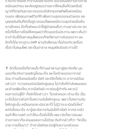
ดี หน้าตาแจ่มใส ทำงานได้อย่างปกติ ไม่ปวดเมื่อยตามร่างกาย
เหมือนแต่ก่อน และคิดอยู่เสมอว่าอยากให้คนอื่นที่ป่วยหรือมี
ญาติที่ป่วยกินยาประดงของบริษัทกรุงเทพทิพโอสถเหมือน
ตนเอง เพื่อคุณภาพชีวิตที่ดี เพื่อความสุขของคนป่วยเอง และ
บุคคลอันเป็นที่รักที่อยู่รายรอบก็พลอยมีความสุขด้วยเมื่อเห็น
เราแข็งแรง อีกทั้งยังแนะนำให้ผู้ป่วยคนอื่นๆ ทานยาประดง ทุก
ครั้งที่มีโอกาสโดยให้เหตุผลว่าที่ตนเองรับประทาน เพราะเห็นว่า
ยาตำรับนี้เป็นยาสมุนไพรของไทยที่ผ่านการรับรองจาก อย. 
อีกทั้งได้มาตรฐาน GMP ผ่านรังสีแกมมาไม่ต้องกังวลเรื่อง
เชื้อราในสมุนไพร และเป็นฮาลาล คนมุสลิมรับประทานได้
.
💊 อีกเรื่องหนึ่งที่น่าสนใจ ที่ท่านเล่าผ่านมาสู่สมาชิกคือ มุม
มองเกี่ยวกับการเผชิญโรคมะเร็ง และโรคร้ายของอาจารย์
อ้อม ท่านเป็นคนเข้มแข็ง มีสติ และมีจิตใจดีมาก อาจารย์อ้อม
กล่าวว่า “เราทุกคนต้องมีสติอยู่เสมอ ไม่ว่าสิ่งที่กำลังพบเจอจะ
เลวร้ายเพียงไหน หากมีสติแล้ว เราย่อมรู้เท่าทัน และจะมี
หนทางต่อสู้ได้” ทั้งยังได้กล่าวว่า "ไม่กลัวหรอก เจ้ามะเร็ง เป็น
มะเร็งไม่น่ากลัวเท่าโรคความดันโลหิตสูงนะ เพราะโรคความดัน
โลหิตสูงนั้น เหมือนกอดระเบิดเวลาไว้ ไม่รู้ว่าจะระเบิดเมื่อไหร่” 
แต่กับโรคมะเร็ง เรารู้และจัดการกับมันได้ถ้ามีสติ หากเรากลัว
จนทำให้ขาดสติ จะทำให้มะเร็งยิ่งได้ใจ เพราะจิตใจเราอ่อนแอ 
ร่างกายเราก็จะอ่อนแอลงตามไปด้วย ดังคำกล่าวที่ว่า “จิตเป็น
นาย กายเป็นบ่าว” ถ้าเรามีสติและต่อสู้กับความกลัวของ