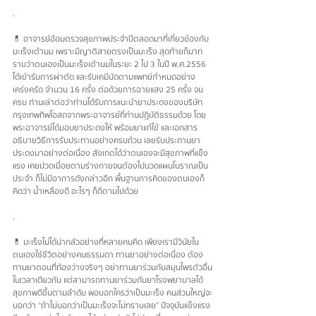
.
💊 อาจารย์อ้อมตรวจสุขภาพประจำปีตลอดมาที่เกี่ยวข้องกับ
มะเร็งเต้านม เพราะมีญาติสายตรงเป็นมะเร็ง สุดท้ายก็มาท
ราบว่าตนเองเป็นมะเร็งเต้านมในระยะ 2 ไป 3 ในปี พ.ศ.2556 
ได้เข้ารับการผ่าตัด และรับเคมีบัดตามแพทย์กำหนดอย่าง
เคร่งครัด จำนวน 16 ครั้ง ต่อด้วยการฉายแสง 25 ครั้ง จน
ครบ ท่านเล่าต่อว่าท่านได้รับการแนะนำยาประดงของบริษัท
กรุงเทพทิพโอสถจากพระอาจารย์ที่ท่านปฏิบัติธรรมด้วย โดย
พระอาจารย์ได้มอบยาประดงให้ พร้อมยาแก้ไข้ และเอกสาร
อธิบายวิธีการรับประทานอย่างครบถ้วน เลยรับประทานยา
ประดงมาอย่างต่อเนื่อง สังเกตได้ว่าตนเองจะมีสุขภาพที่แข็ง
แรง เคยปวดเมื่อยตามร่างกายจนต้องไปนวดแผนโบราณเป็น
ประจำ ก็ไม่มีอาการดังกล่าวอีก พื้นฐานการคิดของตนเองก็
คิดว่า น้ำเหลืองดี อะไรๆ ก็ดีตามไปด้วย  
.
💊 มะเร็งไม่ได้น่ากลัวอย่างที่หลายคนคิด เพียงเรามีวินัยใน
ตนเองใช้ชีวิตอย่างคนธรรมดา ทานยาอย่างต่อเนื่อง ต้อง
ทานยาตอนที่ท้องว่างจริงๆ อย่าทานยาร่วมกับสมุนไพรตัวอื่น
ในเวลาเดียวกัน แต่สามารถทานยาร่วมกับยาโรงพยาบาลได้ 
สุขภาพดีขึ้นตามลำดับ พอบอกใครว่าเป็นมะเร็ง คนส่วนใหญ่จะ
บอกว่า “ถ้าไม่บอกว่าเป็นมะเร็งจะไม่ทราบเลย” ปัจจุบันแข็งแรง