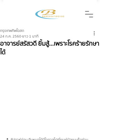
กรุงเทพทิพโอสถ
24 ก.ค. 2560
ยาว 1 นาที
อาจารย์สรัสวดี ยิ้มสู้...เพราะโรคร้ายรักษา
ได้
💊 สัปดาห์ก่อน ทีมหมอได้มีโอกาสไปเยี่ยมผู้ป่วยมะเร็งท่าน