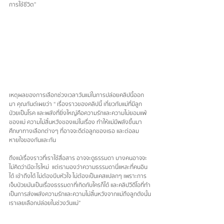
การใช้ชีวิต”
เหตุผลของการเลือกช่วงเวลาวันแม่ในการปล่อยคลิปนี้ออก
มา คุณกันต์เผยว่า “ เรื่องราวของคลิปนี้ เกี่ยวกับแม่ที่มีลูก
ป่วยเป็นโรค และพลังที่ยิ่งใหญ่คือความรักและความไม่ยอมแพ้
ของแม่ ความไม่สิ้นหวังของแม่ในเรื่อง ทำให้แม่มีพลังขึ้นมา 
ศึกษาทางเลือกต่างๆ ที่อาจจะดีต่อลูกของเธอ และต่อลม
หายใจของกันและกัน
ถึงแม้เรื่องราวที่เราใช้สื่อสาร อาจจะดูธรรมดา บางคนอาจจะ
ไม่คิดว่ามีอะไรใหม่  แต่เรามองว่าความธรรมดานี่แหละที่คนอิน
ได้ เข้าถึงได้ ไม่ต้องบีบหัวใจ ไม่ต้องเป็นเคสแปลกๆ เพราะการ
เจ็บป่วยมันเป็นเรื่องธรรมดาที่เกิดกับใครก็ได้ และคลิปวีดีโอที่ทำ
เป็นการส่งพลังความรักและความไม่สิ้นหวังจากแม่ถึงลูกดังนั้น
เราเลยเลือกปล่อยในช่วงวันแม่”