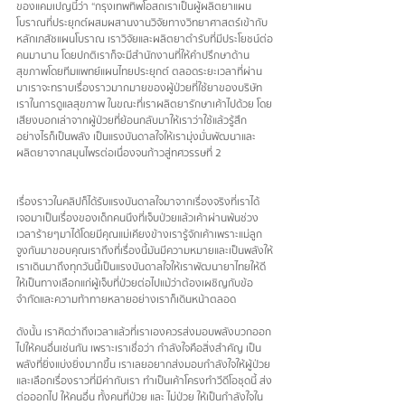
ของแคมเปญนี้ว่า “กรุงเทพทิพโอสถเราเป็นผู้ผลิตยาแผน
โบราณที่ประยุกต์ผสมผสานงานวิจัยทางวิทยาศาสตร์เข้ากับ
หลักเภสัชแผนโบราณ เราวิจัยและผลิตยาตำรับที่มีประโยชน์ต่อ
คนมานาน โดยปกติเราก็จะมีสำนักงานที่ให้คำปรึกษาด้าน
สุขภาพโดยทีมแพทย์แผนไทยประยุกต์ ตลอดระยะเวลาที่ผ่าน
มาเราจะทราบเรื่องราวมากมายของผู้ป่วยที่ใช้ยาของบริษัท
เราในการดูแลสุขภาพ ในขณะที่เราผลิตยารักษาเค้าไปด้วย โดย
เสียงบอกเล่าจากผู้ป่วยที่ย้อนกลับมาให้เราว่าใช้แล้วรู้สึก
อย่างไรก็เป็นพลัง เป็นแรงบันดาลใจให้เรามุ่งมั่นพัฒนาและ
ผลิตยาจากสมุนไพรต่อเนื่องจนก้าวสู่ทศวรรษที่ 2
เรื่องราวในคลิปก็ได้รับแรงบันดาลใจมาจากเรื่องจริงที่เราได้
เจอมาเป็นเรื่องของเด็กคนนึงที่เจ็บป่วยแล้วเค้าผ่านพ้นช่วง
เวลาร้ายๆมาได้โดยมีคุณแม่เคียงข้างเรารู้จักเค้าเพราะแม่ลูก
จูงกันมาขอบคุณเราถึงที่เรื่องนี้มันมีความหมายและเป็นพลังให้
เราเดินมาถึงทุกวันนี้เป็นแรงบันดาลใจให้เราพัฒนายาไทยให้ดี
ให้เป็นทางเลือกแก่ผู้เจ็บที่ป่วยต่อไปแม้ว่าต้องเผชิญกับข้อ
จำกัดและความท้าทายหลายอย่างเราก็เดินหน้าตลอด
ดังนั้น เราคิดว่าถึงเวลาแล้วที่เราเองควรส่งมอบพลังบวกออก
ไปให้คนอื่นเช่นกัน เพราะเราเชื่อว่า กำลังใจคือสิ่งสำคัญ เป็น
พลังที่ยิ่งแบ่งยิ่งมากขึ้น เราเลยอยากส่งมอบกำลังใจให้ผู้ป่วย 
และเลือกเรื่องราวที่มีค่ากับเรา ทำเป็นเค้าโครงทำวีดีโอชุดนี้ ส่ง
ต่อออกไป ให้คนอื่น ทั้งคนที่ป่วย และ ไม่ป่วย ให้เป็นกำลังใจใน