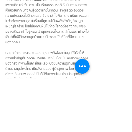
เพราะเกิด แก่ เจ็บ ตาย เป็นเรื่องธรรมชาติ วันนี้บางคนอาจจะ
เจ็บป่วยมาก บางคนรู้ตัวว่าแก่ขึ้นทุกวัน เราดูแลตัวเองด้วย
ความกังวลจนไม่มีความสุข ซึ่งเราว่าไม่ผิด แต่เราเห็นต่างออก
ไปว่าต้องหาสมดุล ในเรื่องนี้คุณแม่เป็นพลังสำคัญที่พาลูก
เผชิญโรคร้าย โดยไม่บังคับฝืนให้ทำอะไรที่ดีต่อร่างกายเพียง
อย่างเดียว เค้าไม่รู้หรอกว่าลูกจะรอดไหม แต่ถ้าไม่รอด เค้าจะไม่
เสียใจที่ใช้ชีวิตช่วงสุดท้ายแบบนี้ เพราะเป็นชีวิตที่มีความสุข
ของทุกคน...
กลยุทธ์ทางการตลาดของกรุงเทพทิพโอสถในยุคดิจิทัลนี้ให้
ความสำคัญกับ Social Media มากขึ้น โดยมี Facebook page 
ของกรุงเทพทิพโอสถ เป็นแหล่งแบ่งปันความรู้ด้านสุขภาพ 
ด้านยาสมุนไพรไทย เป็นสังคมของผู้รักสุขภาพ โดย Content 
ต่างๆ ที่เผยแพร่ออกไปนั้นก็มีทีมแพทย์แผนไทยประยุกต์ของ
บริษัทเป็นผู้จัดทำ เป็นทีมงานที่มีองค์ความรู้เกี่ยวกับโรคและ
การรักษาสมัยใหม่ พร้อมกับความรู้ด้านแพทย์และเภสัชแผน
โบราณ ผสมผสานครบตามแนวทางของกรุงเทพทิพโอสถ