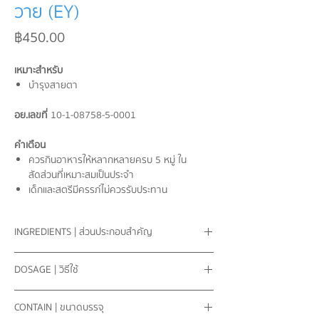
วาย (EY)
ราคา
฿450.00
เหมาะสำหรับ
บำรุงสายตา
อย.เลขที่
10-1-08758-5-0001
คำเตือน
ควรกินอาหารให้หลากหลายครบ 5 หมู่ ใน
สัดส่วนที่เหมาะสมเป็นประจำ
เด็กและสตรีมีครรภ์ไม่ควรรับประทาน
INGREDIENTS | ส่วนประกอบสำคัญ
ตังถั่งเช่า 70 มก.
DOSAGE | วิธีใช้
สมอพิเภก 65 มก.
ปักคี้ 65 มก.
รับประทานครั้งละ 2 แคปซูล ก่อนอาหาร วันละ 1
เก๋ากี้ 65 มก.
CONTAIN | ขนาดบรรจุ
ครั้ง