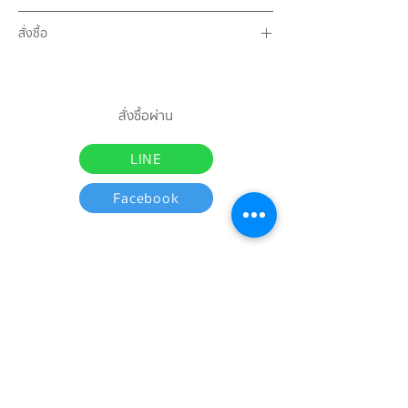
และส่วนประกอบอื่นๆ
60 แคปซูล (500 มิลลิกรัม)
สั่งซื้อ
สั่งซื้อและปรึกษาแพทย์ฯผู้เชี่ยวชาญ
จันทร์ - เสาร์ | 08:00-17:00 น.
LINE:
@bangkoktiposod
<< กดที่ลิงค์นี้ได้เลย
สั่งซื้อผ่าน
โทร. 02 - 441 - 4966 ถึง 67
LINE
Facebook
บทความ
หน้าหลัก
เกี่ยวกับเรา
ข่าวสาร
ผลิตภัณฑ์
ความเป็นมา
สาระน่ารู้
เรื่องเล่าจากผู้ใช้ยา
งานวิจัย
ความรู้เรื่องโรค
ร้านขายยาใกล้บ้าน
มาตรฐานการผลิต
การใช้ยาประดงใน
บริการรับจ้างผลิต
สัตว์
(OEM)