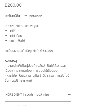
ราคา
฿200.00
ยาจันทน์ลีลา
| Ya Jantaleela
PROPERTIES |
สรรพคุณ
แก้ไข้
แก้ตัวร้อน
ระบายพิษไข้
ทะเบียนยาเลขที่ (
Reg No.): G631/59
หมายเหตุ
- ไม่แนะนำให้ใช้ในผู้ป่วยที่สงสัยว่าเป็นไข้เลือดออก
เนื่องจากอาจบดบังอาการของไข้เลือดออก
- หากใช้ยาเป็นเวลานานเกิน 3 วัน แล้วอาการยังไม่ดี
ขึ้น ควรปรึกษาแพทย์
INGREDIENT | ส่วนประกอบสำคัญ
ในปริมาณวัตถุตัวยา
500
มิลลิกรัม (มก.)
ประกอบ