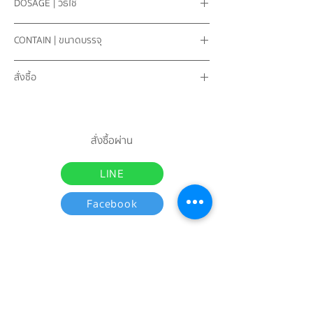
DOSAGE | วิธีใช้
ด้วย
แก่นจันทน์ขาว
รับประทานทุก
4
ชั่วโมง
แก่นจันทน์แดง
CONTAIN | ขนาดบรรจุ
ผู้ใหญ่ -ใช้รับประทาน ครั้งละ
2-4
แคปซูล
ลูกกระดอม
เด็ก อายุ
6-12
ปี -ใช้รับประทาน ครั้งละ
1-2
เถาบอระเพ็ด
100
แคปซูล (
500
มิลลิกรัม
)
แคปซูล
สั่งซื้อ
รากปลาไหลเผือก
ตัวยาอื่นๆ
สั่งซื้อและปรึกษาแพทย์ฯผู้เชี่ยวชาญ
จันทร์ - เสาร์ | 08:00-17:00 น.
LINE:
@bangkoktiposod
<< กดที่ลิงค์นี้ได้เลย
สั่งซื้อผ่าน
โทร. 02 - 441 - 4966 ถึง 67
LINE
Facebook
บทความ
หน้าหลัก
เกี่ยวกับเรา
ข่าวสาร
ผลิตภัณฑ์
ความเป็นมา
สาระน่ารู้
เรื่องเล่าจากผู้ใช้ยา
งานวิจัย
ความรู้เรื่องโรค
ร้านขายยาใกล้บ้าน
มาตรฐานการผลิต