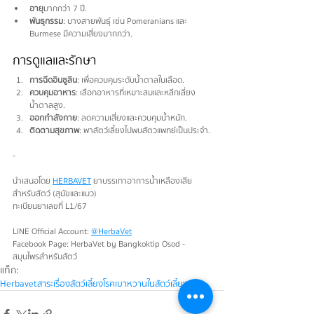
อายุ
 มากกว่า 7 ปี.
พันธุกรรม
: บางสายพันธุ์ เช่น Pomeranians และ 
Burmese มีความเสี่ยงมากกว่า.
การดูแลและรักษา
การฉีดอินซูลิน
: เพื่อควบคุมระดับน้ำตาลในเลือด.
ควบคุมอาหาร
: เลือกอาหารที่เหมาะสมและหลีกเลี่ยง
น้ำตาลสูง.
ออกกำลังกาย
: ลดความเสี่ยงและควบคุมน้ำหนัก.
ติดตามสุขภาพ
: พาสัตว์เลี้ยงไปพบสัตวแพทย์เป็นประจำ.
-
นำเสนอโดย 
HERBAVET
 ยาบรรเทาอาการน้ำเหลืองเสีย
สำหรับสัตว์ (สุนัขและแมว)
ทะเบียนยาเลขที่ L1/67
LINE Official Account: 
@HerbaVet
Facebook Page: HerbaVet by Bangkoktip Osod - 
สมุนไพรสำหรับสัตว์
แท็ก:
Herbavet
สาระเรื่องสัตว์เลี้ยง
โรคเบาหวานในสัตว์เลี้ยง