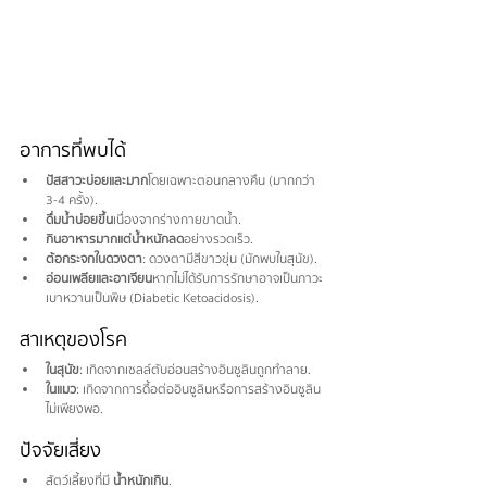
อาการที่พบได้
ปัสสาวะบ่อยและมาก
 โดยเฉพาะตอนกลางคืน (มากกว่า 
3-4 ครั้ง).
ดื่มน้ำบ่อยขึ้น
 เนื่องจากร่างกายขาดน้ำ.
กินอาหารมากแต่น้ำหนักลด
 อย่างรวดเร็ว.
ต้อกระจกในดวงตา
: ดวงตามีสีขาวขุ่น (มักพบในสุนัข).
อ่อนเพลียและอาเจียน
 หากไม่ได้รับการรักษาอาจเป็นภาวะ
เบาหวานเป็นพิษ (Diabetic Ketoacidosis).
สาเหตุของโรค
ในสุนัข
: เกิดจากเซลล์ตับอ่อนสร้างอินซูลินถูกทำลาย.
ในแมว
: เกิดจากการดื้อต่ออินซูลินหรือการสร้างอินซูลิน
ไม่เพียงพอ.
ปัจจัยเสี่ยง
สัตว์เลี้ยงที่มี 
น้ำหนักเกิน
.