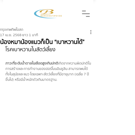
กรุงเทพทิพโอสถ
17 เม.ย. 2568
ยาว 1 นาที
น้องหมาน้องแมวก็เป็น “เบาหวานได้”
โรคเบาหวานในสัตว์เลี้ยง
ภาวะที่ระดับน้ำตาลในเลือดสูงเกินปกติ
 เกิดจากความผิดปกติใน
การสร้างและการทำงานของฮอร์โมนอินซูลิน สามารถพบได้
ทั้งในสุนัขและแมว โดยเฉพาะสัตว์เลี้ยงที่มีอายุมาก (เฉลี่ย 7 ปี
ขึ้นไป) หรือมีน้ำหนักตัวเกินมาตรฐาน.