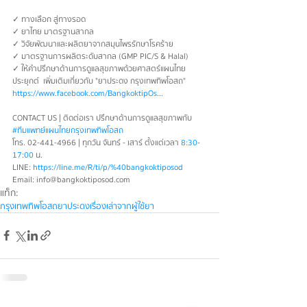
✓ ทางเลือก สู่ทางรอด 
✓ ยาไทย มาตรฐานสากล 
✓ วิจัยพัฒนาและผลิตยาจากสมุนไพรรักษาโรคร้าย 
✓ มาตรฐานการผลิตระดับสากล (GMP PIC/S & Halal) 
✓ ให้คำปรึกษาด้านการดูแลสุขภาพด้วยศาสตร์แผนไทย
ประยุกต์  เพิ่มเติมเกี่ยวกับ "ยาประดง กรุงเทพทิพโอสถ" 
https://www.facebook.com/BangkoktipOs...
CONTACT US | ติดต่อเรา ปรึกษาด้านการดูแลสุขภาพกับ 
#ทีมแพทย์แผนไทยกรุงเทพทิพโอสถ
โทร. 02-441-4966 | ทุกวัน จันทร์ - เสาร์ ตั้งแต่เวลา 
8:30
-
17:00
 น.
LINE: 
https://line.me/R/ti/p/%40bangkoktiposod
Email: info@bangkoktiposod.com
แท็ก:
กรุงเทพทิพโอสถ
ยาประดง
เรื่องเล่าจากผู้ใช้ยา