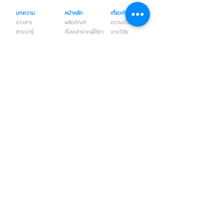
บทความ
หน้าหลัก
เกี่ยวกับเรา
ข่าวสาร
ผลิตภัณฑ์
ความเป็นมา
สาระน่ารู้
เรื่องเล่าจากผู้ใช้ยา
งานวิจัย
ความรู้เรื่องโรค
ร้านขายยาใกล้บ้าน
มาตรฐานการผลิต
การใช้ยาประดงใน
บริการรับจ้างผลิต
สัตว์
(OEM)
ติดต่อเรา
นโยบายความ
เป็นส่วนตัว
ข้อกำหนดและ
เงื่อนไขการใช้
บริการ
(ผลลัพธ์ขึ้นอยู่กับแต่ละบุคคล โปรดปรึกษาแพทย์ผู้เชี่ยวชาญในการใช้ยารักษา)
สั่งซื้อและปรึกษาผู้เชี่ยวชาญ จันทร์ - เสาร์ ตั้งแต่เวลา 08:30 - 17:00 น.
โทร. 0
2 441 4966
|
AIS:
062 - 232 - 3959
|
TRUE:
063 - 929 - 2649
ติดตาม สถานะการจัดส่งพัสดุทางไปรษณีย์
กดที่นี่
Copyright © 2025 BangkokTip O-Sod Co. Ltd. All rights reserved.