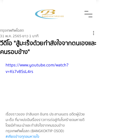
กรุงเทพทิพโอสถ
31 พ.ค. 2565
ยาว 1 นาที
วีดีโอ "สู้มะเร็งด้วยกำลังใจจากตนเองและ
คนรอบข้าง"
https://www.youtube.com/watch?
v=Ks7v8SsL4rs
เรื่องราวของ จ่าสิบเอก ชินกร ประสานเนตร อดีตผู้ป่วย
มะเร็ง ที่มาแบ่งปันเรื่องราวการต่อสู่กับโรคร้ายจนหายดี 
โดยมีคำแนะนำและกำลังใจจากคนรอบข้าง  
กรุงเทพทิพโอสถ (BANGKOKTIP OSOD)
#เคียงข้างทุกลมหายใจ