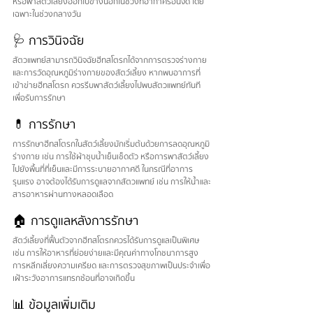
หรือพาสัตว์เลี้ยงออกไปข้างนอกในช่วงที่อากาศร้อนจัด โดย
เฉพาะในช่วงกลางวัน
🩺 การวินิจฉัย
สัตวแพทย์สามารถวินิจฉัยฮีทสโตรกได้จากการตรวจร่างกาย
และการวัดอุณหภูมิร่างกายของสัตว์เลี้ยง หากพบอาการที่
เข้าข่ายฮีทสโตรก ควรรีบพาสัตว์เลี้ยงไปพบสัตวแพทย์ทันที
เพื่อรับการรักษา
💊 การรักษา
การรักษาฮีทสโตรกในสัตว์เลี้ยงมักเริ่มต้นด้วยการลดอุณหภูมิ
ร่างกาย เช่น การใช้ผ้าชุบน้ำเย็นเช็ดตัว หรือการพาสัตว์เลี้ยง
ไปยังพื้นที่ที่เย็นและมีการระบายอากาศดี ในกรณีที่อาการ
รุนแรง อาจต้องได้รับการดูแลจากสัตวแพทย์ เช่น การให้น้ำและ
สารอาหารผ่านทางหลอดเลือด
🏠 การดูแลหลังการรักษา
สัตว์เลี้ยงที่ฟื้นตัวจากฮีทสโตรกควรได้รับการดูแลเป็นพิเศษ 
เช่น การให้อาหารที่ย่อยง่ายและมีคุณค่าทางโภชนาการสูง 
การหลีกเลี่ยงความเครียด และการตรวจสุขภาพเป็นประจำเพื่อ
เฝ้าระวังอาการแทรกซ้อนที่อาจเกิดขึ้น
📊 ข้อมูลเพิ่มเติม