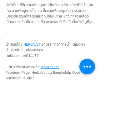
สัตว์เลี้ยงที่มีความเสี่ยงสูงต่อฮีทสโตรก ได้แก่ สัตว์ที่มีน้ำหนัก
เกิน สายพันธุ์หน้าสั้น เช่น ปั๊กและเฟรนช์บูลด็อก หรือแมว
เปอร์เซีย รวมถึงสัตว์เลี้ยงที่มีขนหนาและยาว การดูแลสัตว์
เลี้ยงอย่างใกล้ชิดในช่วงที่อากาศร้อนจัดจึงเป็นสิ่งสำคัญที่สุด
-
นำเสนอโดย 
HERBAVET
 ยาบรรเทาอาการน้ำเหลืองเสีย
สำหรับสัตว์ (สุนัขและแมว)
ทะเบียนยาเลขที่ L1/67
LINE Official Account: 
@HerbaVet
Facebook Page: HerbaVet by Bangkoktip Osod - 
สมุนไพรสำหรับสัตว์
แท็ก:
Herbavet
สาระเรื่องสัตว์เลี้ยง
หมาแมวเป็นฮีทสโตรก