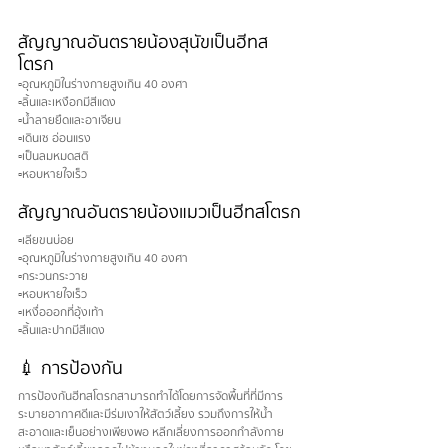
สัญญาณอันตรายน้องสุนัขเป็นฮีทส
โตรก
▫️อุณหภูมิในร่างกายสูงเกิน 40 องศา
▫️ลิ้นและเหงือกมีสีแดง
▫️น้ำลายยืดและอาเจียน
▫️เดินเซ อ่อนแรง
▫️เป็นลมหมดสติ
▫️หอบหายใจเร็ว 
สัญญาณอันตรายน้องแมวเป็นฮีทสโตรก
▫️เลียขนบ่อย
▫️อุณหภูมิในร่างกายสูงเกิน 40 องศา
▫️กระวนกระวาย
▫️หอบหายใจเร็ว
▫️เหงื่อออกที่อุ้งเท้า
▫️ลิ้นและปากมีสีแดง
💉 การป้องกัน
การป้องกันฮีทสโตรกสามารถทำได้โดยการจัดพื้นที่ที่มีการ
ระบายอากาศดีและมีร่มเงาให้สัตว์เลี้ยง รวมถึงการให้น้ำ
สะอาดและเย็นอย่างเพียงพอ หลีกเลี่ยงการออกกำลังกาย