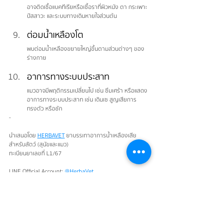
อาจติดเชื้อแบคทีเรียหรือเชื้อราที่ผิวหนัง ตา กระเพาะ
ปัสสาวะ และระบบทางเดินหายใจส่วนต้น
ต่อมน้ำเหลืองโต
พบต่อมน้ำเหลืองขยายใหญ่ขึ้นตามส่วนต่างๆ ของ
ร่างกาย
อาการทางระบบประสาท
แมวอาจมีพฤติกรรมเปลี่ยนไป เช่น ซึมเศร้า หรือแสดง
อาการทางระบบประสาท เช่น เดินเซ สูญเสียการ
ทรงตัว หรือชัก
-
นำเสนอโดย 
HERBAVET
 ยาบรรเทาอาการน้ำเหลืองเสีย
สำหรับสัตว์ (สุนัขและแมว)
ทะเบียนยาเลขที่ L1/67
LINE Official Account: 
@HerbaVet
Facebook Page: HerbaVet by Bangkoktip Osod - 
สมุนไพรสำหรับสัตว์
แท็ก:
Herbavet
สาระเรื่องสัตว์เลี้ยง
โรคเอดส์แมว