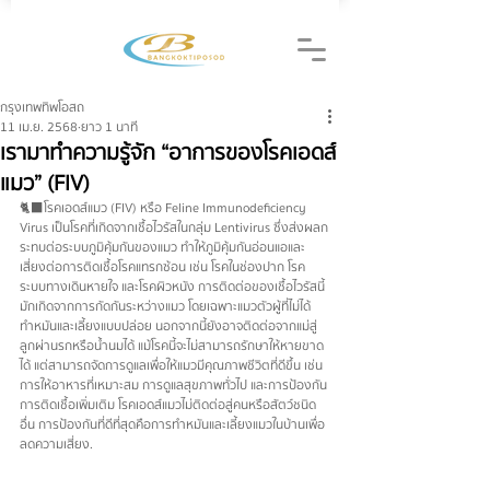
กรุงเทพทิพโอสถ
11 เม.ย. 2568
ยาว 1 นาที
เรามาทำความรู้จัก “อาการของโรคเอดส์
แมว” (FIV)
🐈‍⬛โรคเอดส์แมว (FIV) หรือ Feline Immunodeficiency 
Virus เป็นโรคที่เกิดจากเชื้อไวรัสในกลุ่ม Lentivirus ซึ่งส่งผลก
ระทบต่อระบบภูมิคุ้มกันของแมว ทำให้ภูมิคุ้มกันอ่อนแอและ
เสี่ยงต่อการติดเชื้อโรคแทรกซ้อน เช่น โรคในช่องปาก โรค
ระบบทางเดินหายใจ และโรคผิวหนัง การติดต่อของเชื้อไวรัสนี้
มักเกิดจากการกัดกันระหว่างแมว โดยเฉพาะแมวตัวผู้ที่ไม่ได้
ทำหมันและเลี้ยงแบบปล่อย นอกจากนี้ยังอาจติดต่อจากแม่สู่
ลูกผ่านรกหรือน้ำนมได้ แม้โรคนี้จะไม่สามารถรักษาให้หายขาด
ได้ แต่สามารถจัดการดูแลเพื่อให้แมวมีคุณภาพชีวิตที่ดีขึ้น เช่น 
การให้อาหารที่เหมาะสม การดูแลสุขภาพทั่วไป และการป้องกัน
การติดเชื้อเพิ่มเติม โรคเอดส์แมวไม่ติดต่อสู่คนหรือสัตว์ชนิด
อื่น การป้องกันที่ดีที่สุดคือการทำหมันและเลี้ยงแมวในบ้านเพื่อ
ลดความเสี่ยง.