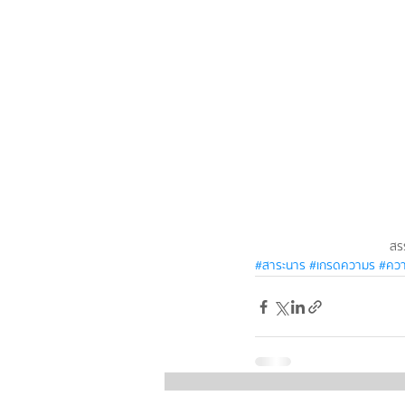
สร
#สาระนาร
#เกรดความร
#คว