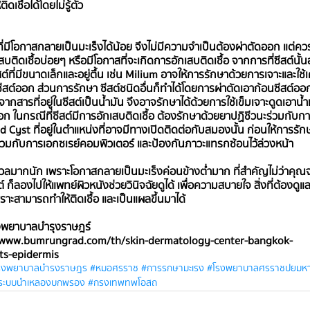
ดเชื้อได้โดยไม่รู้ตัว
กที่มีโอกาสกลายเป็นมะเร็งได้น้อย จึงไม่มีความจำเป็นต้องผ่าตัดออก แต่ค
สบติดเชื้อบ่อยๆ หรือมีโอกาสที่จะเกิดการอักเสบติดเชื้อ จากการที่ซีสต์นั้นอ
ต์ที่มีขนาดเล็กและอยู่ตื้น เช่น Milium อาจให้การรักษาด้วยการเจาะและใช้
รซีสต์ออก ส่วนการรักษา ซีสต์ชนิดอื่นก็ทำได้โดยการผ่าตัดเอาก้อนซีสต์ออ
ากสารที่อยู่ในซีสต์เป็นน้ำมัน จึงอาจรักษาได้ด้วยการใช้เข็มเจาะดูดเอาน้ำมั
ในกรณีที่ซีสต์มีการอักเสบติดเชื้อ ต้องรักษาด้วยยาปฏิชีวนะร่วมกับการ
yst ที่อยู่ในตำแหน่งที่อาจมีทางเปิดติดต่อกับสมองนั้น ก่อนให้การรั
วมกับการเอกซเรย์คอมพิวเตอร์ และป้องกันภาวะแทรกซ้อนไว้ล่วงหน้า
งกังวลมากนัก เพราะโอกาสกลายเป็นมะเร็งค่อนข้างต่ำมาก ที่สำคัญไม่ว่าคุณ
สต์ ก็ลองไปให้แพทย์ผิวหนังช่วยวินิจฉัยดูได้ เพื่อความสบายใจ สิ่งที่ต้องดูแล
ราะสามารถทำให้ติดเชื้อ และเป็นแผลขึ้นมาได้
งพยาบาลบำรุงราษฎร์ 
://www.bumrungrad.com/th/skin-dermatology-center-bangkok-
ts-epidermis
รงพยาบาลบำรงราษฎร
#หมอศรราช
#การรกษามะเรง
#โรงพยาบาลศรราชปยมห
ระบบนำเหลองบกพรอง
#กรงเทพทพโอสถ