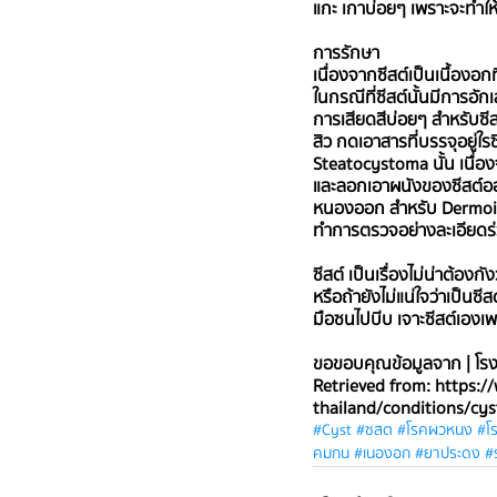
แกะ เกาบ่อยๆ เพราะจะทำให้ติ
การรักษา
เนื่องจากซีสต์เป็นเนื้องอ
ในกรณีที่ซีสต์นั้นมีการอักเ
การเสียดสีบ่อยๆ สำหรับซีส
สิว กดเอาสารที่บรรจุอยู่ใ
Steatocystoma นั้น เนื่องจ
และลอกเอาผนังของซีสต์ออก 
หนองออก สำหรับ Dermoid C
ทำการตรวจอย่างละเอียดร่
ซีสต์ เป็นเรื่องไม่น่าต้อ
หรือถ้ายังไม่แน่ใจว่าเป็นซี
มือซนไปบีบ เจาะซีสต์เองเพ
ขอขอบคุณข้อมูลจาก | โร
Retrieved from: https
thailand/conditions/cys
#Cyst
#ซสต
#โรคผวหนง
#โ
คมกน
#เนองอก
#ยาประดง
#