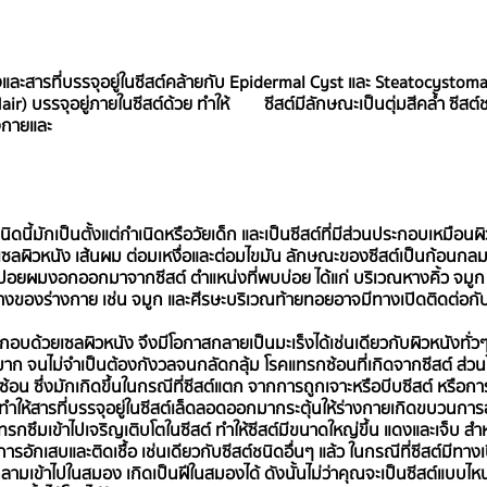
ังและสารที่บรรจุอยู่ในซีสต์คล้ายกับ Epidermal Cyst และ Steatocystoma
) บรรจุอยู่ภายในซีสต์ด้วย ทำให้        ซีสต์มีลักษณะเป็นตุ่มสีคล้ำ ซีสต์ชน
งกายและ 
ชนิดนี้มักเป็นตั้งแต่กำเนิดหรือวัยเด็ก และเป็นซีสต์ที่มีส่วนประกอบเหมือน
ซลผิวหนัง เส้นผม ต่อมเหงื่อและต่อมไขมัน ลักษณะของซีสต์เป็นก้อนกลม
อยผมงอกออกมาจากซีสต์ ตำแหน่งที่พบบ่อย ได้แก่ บริเวณหางคิ้ว จมูก แ
กลางของร่างกาย เช่น จมูก และศีรษะบริเวณท้ายทอยอาจมีทางเปิดติดต่อก
อบด้วยเซลผิวหนัง จึงมีโอกาสกลายเป็นมะเร็งได้เช่นเดียวกับผิวหนังทั่วๆ
ำมาก จนไม่จำเป็นต้องกังวลจนกลัดกลุ้ม โรคแทรกซ้อนที่เกิดจากซีสต์ ส่วน
อน ซึ่งมักเกิดขึ้นในกรณีที่ซีสต์แตก จากการถูกเจาะหรือบีบซีสต์ หรือการที
 ทำให้สารที่บรรจุอยู่ในซีสต์เล็ดลอดออกมากระตุ้นให้ร่างกายเกิดขบวนการอ
 แทรกซึมเข้าไปเจริญเติบโตในซีสต์ ทำให้ซีสต์มีขนาดใหญ่ขึ้น แดงและเจ็บ 
รอักเสบและติดเชื้อ เช่นเดียวกับซีสต์ชนิดอื่นๆ แล้ว ในกรณีที่ซีสต์มีทา
ุกลามเข้าไปในสมอง เกิดเป็นฝีในสมองได้ ดังนั้นไม่ว่าคุณจะเป็นซีสต์แบบไห