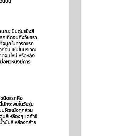
ส่วนบน
กษณะเป็นตุ่มแข็งสี
กแรกเกิดจนถึงวัยชรา 
ง ที่จมูกในทารกแรก
มาก่อน เช่นในบริเวณ
แดดจนไหม้ หรือหลัง
มื่อผิวหนังมีการ
ต์ชนิดแรกคือ 
ี้มักจะพบในวัยรุ่น
้บนผิวหนังทุกส่วน
มสีเหลืองๆ แต่ถ้าซี
ีน้ำมันสีเหลืองคล้าย