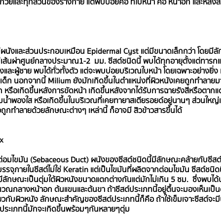
ทุกวัยและทุกส่วนของร่างกาย แต่พบบ่อยคือ ที่ใบหน้า คอ หน้าอก และหลัง
ี่มีผนังและส่วนประกอบเหมือน Epidermal Cyst แต่มีขนาดเล็กกว่า โดยมีลั
ละมีเส้นผ่าศูนย์กลางประมาณ1-2  มม. ซีสต์ชนิดนี้ พบได้ทุกอายุตั้งแต่ทาร
หญิงและผู้ชาย พบได้ทั่วทั้งตัว แต่จะพบบ่อยบริเวณใบหน้า โดยเฉพาะอย่างยิ่
นเด็ก นอกจากนี้ Milium ยังมักเกิดขึ้นในตำแหน่งที่ผิวหนังเคยถูกทำลาย
 หรือเกิดขึ้นหลังการขัดหน้า เกิดขึ้นหลังจากได้รับการฉายรังสีหรือตาก
ุ่มน้ำพองใส หรือเกิดขึ้นในบริเวณที่เคยทายาสเตียรอยด์อยู่นานๆ ส่วนใหญ่เ
กทำลายด้วยลักษณะต่างๆ เหล่านี้ ก็อาจมี สิวข้าวสารขึ้นได้
x
อของต่อมไขมัน (Sebaceous Duct) ผนังของซีสต์ชนิดนี้มีลักษณะคล้ายกับซีส
รจุภายในซีสต์ไม่ใช่ Keratin แต่เป็นไขมันที่ผลิตจากต่อมไขมัน ซีสต์ชนิดน
มีลักษณะเป็นตุ่มใต้ผิวหนังขนาดแตกต่างกันแต่มักไม่เกิน 5 ซม.  ซึ่งพบได
ณกลางหน้าอก ต้นแขนและต้นขา ถ้าซีสต์ประเภทนี้อยู่ตื้นจะมองเห็นเป็นตุ่
เดียวกับผิวหนัง ลักษณะสำคัญของซีสต์ประเภทนี้ก็คือ ถ้าใช้เข็มเจาะซีสต์จะม
ระเภทนี้มักจะเกิดขึ้นพร้อมๆกันหลายๆตุ่ม