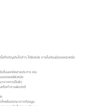
เนื้อที่เจริญเติบโตช้าๆ ใต้ผิวหนัง ภายในก้อนมีของเหลวหนืด
ังชั้นนอกมีหลายประการ เช่น 
มของเซลล์ผิวหนัง  
งมาจากการเป็นสิว  
ตันหรือทำงานผิดปกติ 
ัง  
นืดไหลซึมออกมาจากก้อนนูน  