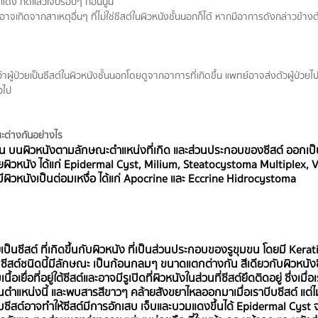
ีแดง กดแล้วเจ็บรอบๆ ก้อนนูน 
าจเกิดจากสาเหตุอื่นๆ ที่ไม่ใช่ซีสต์ในผิวหนังชั้นนอกก็ได้ หากมีอาการดังกล่าวข้า
่าผู้ป่วยเป็นซีสต์ในผิวหนังชั้นนอกโดยดูจากอาการที่เกิดขึ้น แพทย์อาจส่งตัวผู้ป่วยไ
อไป
ณะต่างกันอย่างไร
ึ้น บนผิวหนังตามลักษณะตำแหน่งที่เกิด และส่วนประกอบของซีสต์ ออกเป็นช
ยผิวหนัง ได้แก่ Epidermal Cyst, Milium, Steatocystoma Multiplex, V
มีผิวหนังเป็นต่อมเหงื่อ ได้แก่ Apocrine และ Eccrine Hidrocystoma
ดยเป็นซีสต์ ที่เกิดขึ้นกับผิวหนัง ที่เป็นส่วนประกอบของรูขุมขน โดยมี Kera
นซีสต์ชนิดนี้มีลักษณะ เป็นก้อนกลมๆ ขนาดแตกต่างกัน สีเดียวกับผิวหนังซึ
้อเยื่อที่อยู่ใต้ซีสต์และอาจมีรูเปิดที่ผิวหนังในส่วนที่ซีสต์ยึดติดอยู่ ซึ่งเมื่
นตำแหน่งนี้ และพบสารสีขาวๆ คล้ายสังขยาไหลออกมาเมื่อเราบีบซีสต์ แต่ไม่ค
บีบซีสต์อาจทำให้ซีสต์มีการอักเสบ เจ็บและบวมแดงขึ้นได้ Epidermal Cys