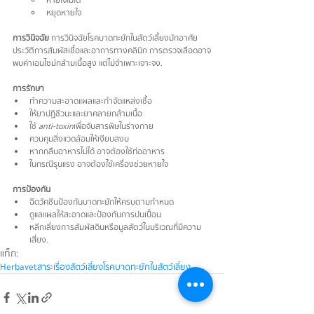
หายใจไม่ได้
หยุดหายใจ
การวินิจฉัย
   การวินิจฉัยโรคบาดทะยักในสัตว์เลี้ยงมักอาศัย
ประวัติการสัมผัสเชื้อและอาการทางคลินิก การตรวจเลือดอาจ
พบค่าเอนไซม์กล้ามเนื้อสูง แต่ไม่จำเพาะเจาะจง.
การรักษา
ทำความสะอาดแผลและกำจัดแหล่งเชื้อ
ให้ยาปฏิชีวนะและยาคลายกล้ามเนื้อ
ใช้ 
anti-toxin
 เพื่อจับสารพิษในร่างกาย
ควบคุมสิ่งแวดล้อมให้เงียบสงบ
หากกลืนอาหารไม่ได้ อาจต้องใช้ท่ออาหาร
ในกรณีรุนแรง อาจต้องใช้เครื่องช่วยหายใจ
การป้องกัน
ฉีดวัคซีนป้องกันบาดทะยักให้ครบตามกำหนด
ดูแลแผลให้สะอาดและป้องกันการปนเปื้อน
หลีกเลี่ยงการสัมผัสดินหรือมูลสัตว์ในบริเวณที่มีความ
เสี่ยง.
แท็ก:
Herbavet
สาระเรื่องสัตว์เลี้ยง
โรคบาดทะยักในสัตว์เลี้ยง