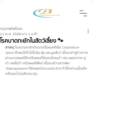
กรุงเทพทิพโอสถ
11 เม.ย. 2568
ยาว 1 นาที
โรคบาดทะยักในสัตว์เลี้ยง 🐾
สาเหตุ
   โรคบาดทะยักเกิดจากเชื้อแบคทีเรีย 
Clostridium 
tetani 
 ซึ่งพบได้ทั่วไปในดิน ฝุ่น และมูลสัตว์ เชื้อจะเข้าสู่ร่างกาย
ผ่านบาดแผลที่ลึกหรือแผลที่มีออกซิเจนต่ำ เช่น แผลจากตะปู
ตำ เศษไม้ตำ หรือแผลไฟไหม้ เชื้อจะสร้างสารพิษ 
Tetanoplasmin 
 ที่ส่งผลต่อระบบประสาท ทำให้กล้ามเนื้อแข็ง
เกร็งและไวต่อสิ่งกระตุ้น.