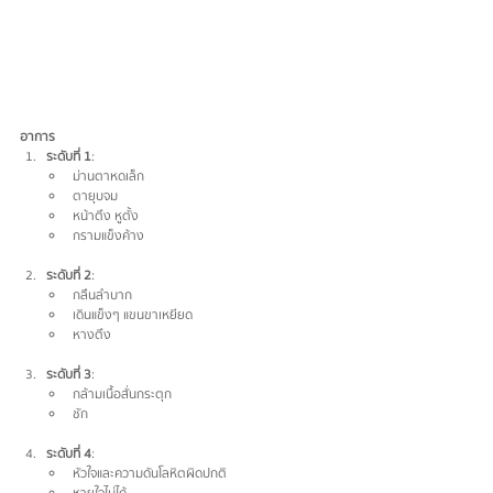
อาการ
ระดับที่ 1
:
ม่านตาหดเล็ก
ตายุบจม
หน้าตึง หูตั้ง
กรามแข็งค้าง
ระดับที่ 2
:
กลืนลำบาก
เดินแข็งๆ แขนขาเหยียด
หางตึง
ระดับที่ 3
:
กล้ามเนื้อสั่นกระตุก
ชัก
ระดับที่ 4
:
หัวใจและความดันโลหิตผิดปกติ