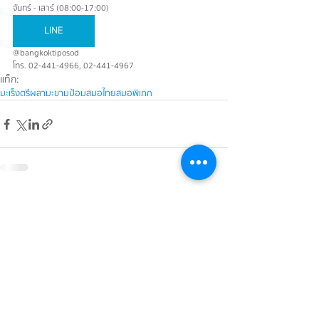
จันทร์ - เสาร์ (08:00-17:00)
LINE
@bangkoktiposod
โทร. 02-441-4966, 02-441-4967
แท็ก:
มะเร็ง
ตรีผลา
มะขามป้อม
สมอไทย
สมอพิเภก
บทความ
หน้าหลัก
เกี่ยวกับเรา
ข่าวสาร
ผลิตภัณฑ์
ความเป็นมา
สาระน่ารู้
เรื่องเล่าจากผู้ใช้ยา
งานวิจัย
ความรู้เรื่องโรค
ร้านขายยาใกล้บ้าน
มาตรฐานการผลิต
การใช้ยาประดงใน
บริการรับจ้างผลิต
สัตว์
(OEM)
ติดต่อเรา