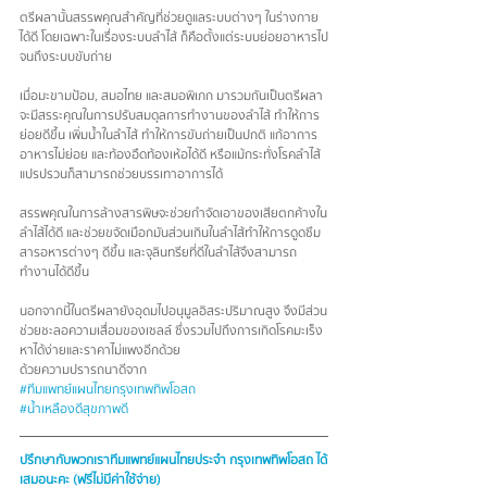
ตรีผลานั้นสรรพคุณสำคัญที่ช่วยดูแลระบบต่างๆ ในร่างกาย
ได้ดี โดยเฉพาะในเรื่องระบบลำไส้ ก็คือตั้งแต่ระบบย่อยอาหารไป
จนถึงระบบขับถ่าย
เมื่อมะขามป้อม, สมอไทย และสมอพิเภก มารวมกันเป็นตรีผลา 
จะมีสรระคุณในการปรับสมดุลการทำงานของลำไส้ ทำให้การ
ย่อยดีขึ้น เพิ่มน้ำในลำไส้ ทำให้การขับถ่ายเป็นปกติ แก้อาการ
อาหารไม่ย่อย และท้องอืดท้องเห้อได้ดี หรือแม้กระทั่งโรคลำไส้
แปรปรวนก็สามารถช่วยบรรเทาอาการได้
สรรพคุณในการล้างสารพิษจะช่วยกำจัดเอาของเสียตกค้างใน
ลำไส้ได้ดี และช่วยขจัดเมือกมันส่วนเกินในลำไส้ทำให้การดูดซึม
สารอหารต่างๆ ดีขึ้น และจุลินทรียที่ดีในลำไส้จึงสามารถ
ทำงานได้ดีขึ้น
นอกจากนี้ในตรีผลายังอุดมไปอนุมูลอิสระปริมาณสูง จึงมีส่วน
ช่วยชะลอความเสื่อมของเซลล์ ซึ่งรวมไปถึงการเกิดโรคมะเร็ง 
หาได้ง่ายและราคาไม่แพงอีกด้วย
ด้วยความปรารถนาดีจาก
#ทีมแพทย์แผนไทยกรุงเทพทิพโอสถ
#น้ำเหลืองดีสุขภาพดี
ปรึกษากับพวกเราทีมแพทย์แผนไทยประจำ กรุงเทพทิพโอสถ ได้
เสมอนะคะ (ฟรีไม่มีค่าใช้จ่าย)